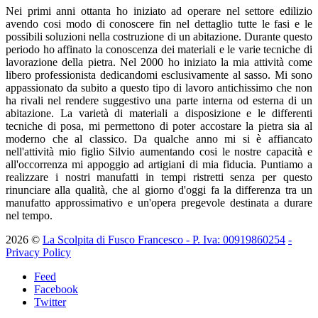
Nei primi anni ottanta ho iniziato ad operare nel settore edilizio
avendo cosi modo di conoscere fin nel dettaglio tutte le fasi e le
possibili soluzioni nella costruzione di un abitazione. Durante questo
periodo ho affinato la conoscenza dei materiali e le varie tecniche di
lavorazione della pietra. Nel 2000 ho iniziato la mia attività come
libero professionista dedicandomi esclusivamente al sasso. Mi sono
appassionato da subito a questo tipo di lavoro antichissimo che non
ha rivali nel rendere suggestivo una parte interna od esterna di un
abitazione. La varietà di materiali a disposizione e le differenti
tecniche di posa, mi permettono di poter accostare la pietra sia al
moderno che al classico. Da qualche anno mi si è affiancato
nell'attività mio figlio Silvio aumentando cosi le nostre capacità e
all'occorrenza mi appoggio ad artigiani di mia fiducia. Puntiamo a
realizzare i nostri manufatti in tempi ristretti senza per questo
rinunciare alla qualità, che al giorno d'oggi fa la differenza tra un
manufatto approssimativo e un'opera pregevole destinata a durare
nel tempo.
2026
©
La Scolpita di Fusco Francesco - P. Iva: 00919860254
-
Privacy Policy
Feed
Facebook
Twitter