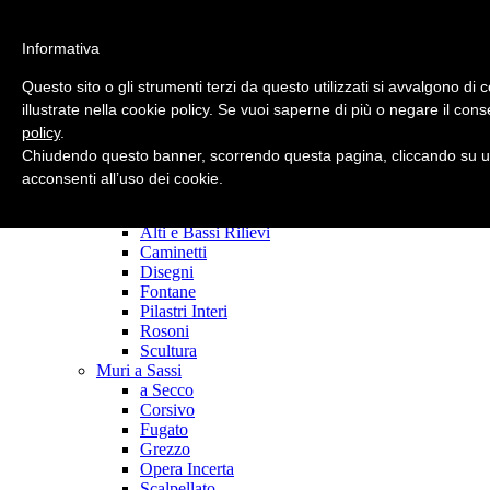
Informativa
Strict Standards
: Only variables should be assigned by reference in
/home/scolpita/public_html/modules/mod_superfish_menu/mod_
Questo sito o gli strumenti terzi da questo utilizzati si avvalgono di c
on line
15
illustrate nella cookie policy. Se vuoi saperne di più o negare il cons
policy
.
main page
Azienda
Chiudendo questo banner, scorrendo questa pagina, cliccando su un
Realizzazioni
acconsenti all’uso dei cookie.
Fornitura Sassi
Manufatti Personalizzati
Alti e Bassi Rilievi
Caminetti
Disegni
Fontane
Pilastri Interi
Rosoni
Scultura
Muri a Sassi
a Secco
Corsivo
Fugato
Grezzo
Opera Incerta
Scalpellato