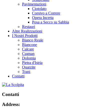
Pavimentazioni
Ciotolato
Corsivo a Correre
Opera Incerta
Posa a Secco su Sabbia
Restauri
Altre Realizzazioni
I Nostri Prodotti
Bianco Reale
Biancone
Calcare
Cugnan
Dolomia
Pietra d'Istria
Quarzite
Trani
Contatti
Contatti
Address: