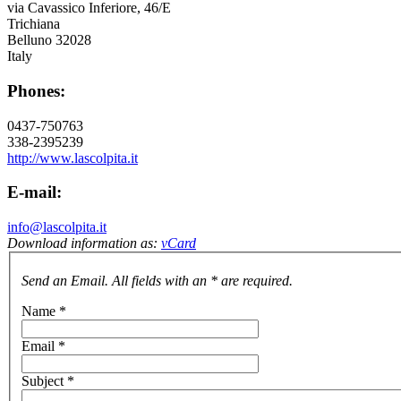
via Cavassico Inferiore, 46/E
Trichiana
Belluno 32028
Italy
Phones:
0437-750763
338-2395239
http://www.lascolpita.it
E-mail:
info@lascolpita.it
Download information as:
vCard
Send an Email. All fields with an * are required.
Name
*
Email
*
Subject
*