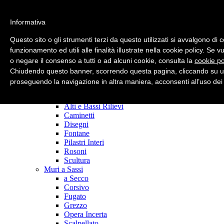
Informativa
Strict Standards
: Only variables should be assigned by reference in
/home/scolpita/public_html/modules/mod_superfish_menu/mod_
Questo sito o gli strumenti terzi da questo utilizzati si avvalgono di 
on line
15
funzionamento ed utili alle finalità illustrate nella cookie policy. Se 
o negare il consenso a tutti o ad alcuni cookie, consulta la
cookie po
main page
Azienda
Chiudendo questo banner, scorrendo questa pagina, cliccando su un
Realizzazioni
proseguendo la navigazione in altra maniera, acconsenti all’uso dei
Fornitura Sassi
Manufatti Personalizzati
Alti e Bassi Rilievi
Caminetti
Disegni
Fontane
Pilastri Interi
Rosoni
Scultura
Muri a Sassi
a Secco
Corsivo
Fugato
Grezzo
Opera Incerta
Scalpellato